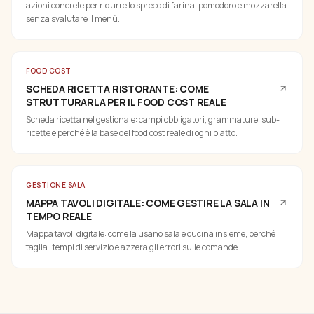
azioni concrete per ridurre lo spreco di farina, pomodoro e mozzarella
senza svalutare il menù.
FOOD COST
SCHEDA RICETTA RISTORANTE: COME
STRUTTURARLA PER IL FOOD COST REALE
Scheda ricetta nel gestionale: campi obbligatori, grammature, sub-
ricette e perché è la base del food cost reale di ogni piatto.
GESTIONE SALA
MAPPA TAVOLI DIGITALE: COME GESTIRE LA SALA IN
TEMPO REALE
Mappa tavoli digitale: come la usano sala e cucina insieme, perché
taglia i tempi di servizio e azzera gli errori sulle comande.