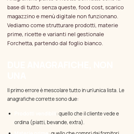
base di tutto: senza queste, food cost, scarico
Accedi
magazzino e menù digitale non funzionano.
Vediamo come strutturare prodotti, materie
Vedi prezzi
prime, ricette e varianti nel gestionale
Forchetta, partendo dal foglio bianco.
DUE ANAGRAFICHE, NON
UNA
Il primo errore è mescolare tutto in un'unica lista. Le
anagrafiche corrette sono due:
Prodotti vendibili
: quello che il cliente vede e
ordina (piatti, bevande, extra).
Materie prime
: quello che compri dai fornitori