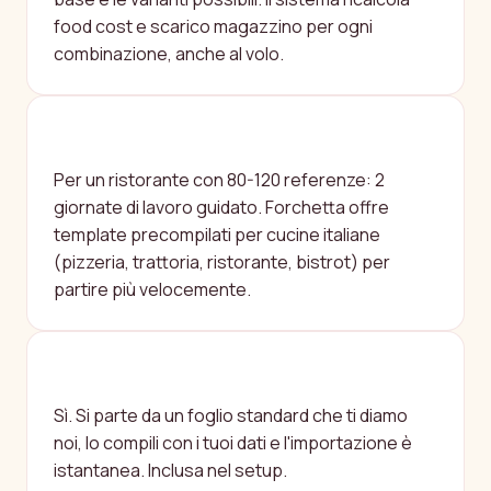
food cost e scarico magazzino per ogni
combinazione, anche al volo.
QUANTO TEMPO SERVE PER
IMPOSTARE TUTTO?
Per un ristorante con 80-120 referenze: 2
giornate di lavoro guidato. Forchetta offre
template precompilati per cucine italiane
(pizzeria, trattoria, ristorante, bistrot) per
partire più velocemente.
POSSO IMPORTARE L'ANAGRAFICA
DA EXCEL?
Sì. Si parte da un foglio standard che ti diamo
noi, lo compili con i tuoi dati e l'importazione è
istantanea. Inclusa nel setup.