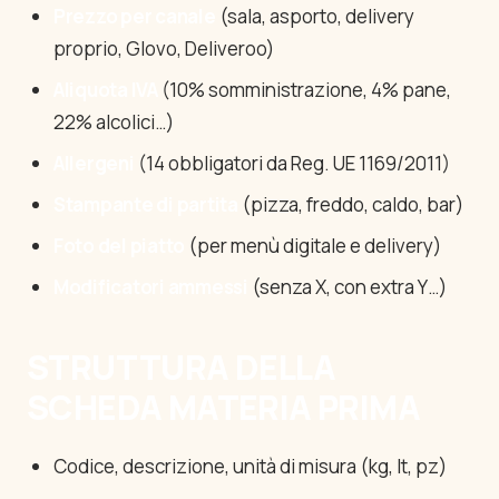
Prezzo per canale
(sala, asporto, delivery
proprio, Glovo, Deliveroo)
Aliquota IVA
(10% somministrazione, 4% pane,
22% alcolici…)
Allergeni
(14 obbligatori da Reg. UE 1169/2011)
Stampante di partita
(pizza, freddo, caldo, bar)
Foto del piatto
(per menù digitale e delivery)
Modificatori ammessi
(senza X, con extra Y…)
STRUTTURA DELLA
SCHEDA MATERIA PRIMA
Codice, descrizione, unità di misura (kg, lt, pz)