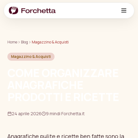
Vai al contenuto principale
Home
Blog
Magazzino & Acquisti
Magazzino & Acquisti
COME ORGANIZZARE
ANAGRAFICHE
PRODOTTI E RICETTE
24 aprile 2026
9 min
di Forchetta.it
Anagrafiche pulite e ricette ben fatte sono la