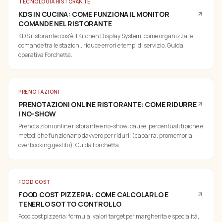
TECNOLOGIA RISTORANTE
KDS IN CUCINA: COME FUNZIONA IL MONITOR
COMANDE NEL RISTORANTE
KDS ristorante: cos'è il Kitchen Display System, come organizza le
comande tra le stazioni, riduce errori e tempi di servizio. Guida
operativa Forchetta.
PRENOTAZIONI
PRENOTAZIONI ONLINE RISTORANTE: COME RIDURRE
I NO-SHOW
Prenotazioni online ristorante e no-show: cause, percentuali tipiche e
metodi che funzionano davvero per ridurli (caparra, promemoria,
overbooking gestito). Guida Forchetta.
FOOD COST
FOOD COST PIZZERIA: COME CALCOLARLO E
TENERLO SOTTO CONTROLLO
Food cost pizzeria: formula, valori target per margherita e specialità,