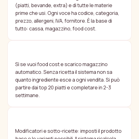
(piatti, bevande, extra) e di tutte le materie
prime che usi. Ogni voce ha codice, categoria,
prezzo, allergeni, IVA, fornitore. È la base di
tutto: cassa, magazzino, food cost.
DEVO CREARE UNA RICETTA PER
OGNI PIATTO DEL MENÙ?
Sì se vuoi food cost e scarico magazzino
automatico. Senza ricetta il sistema non sa
quanto ingrediente esce a ogni vendita. Si può
partire dai top 20 piatti e completare in 2-3
settimane.
COME GESTISCO LE VARIANTI (ES.
PIZZA SENZA MOZZARELLA)?
Modificatori e sotto-ricette: imposti il prodotto
base e le varianti possibili. Il sistema ricalcola