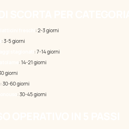
 DI SCORTA PER CATEGORI
atticini freschi
: 2-3 giorni
a
: 3-5 giorni
aggi stagionati
: 7-14 giorni
scatolame
: 14-21 giorni
30 giorni
i
: 30-60 giorni
monouso
: 30-45 giorni
SO OPERATIVO IN 5 PASSI