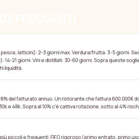
E FREQUENTI
RNI DI SCORTA DOVREI TENERE A MAGAZZINO?
pesce, latticini): 2-3 giorni max. Verdura/frutta: 3-5 giorni. Se
: 14-21 giorni. Vini e distillati: 30-60 giorni. Sopra queste sogl
 liquidità.
E L'IMMOBILIZZO MAGAZZINO DI UN RISTORAN
8% del fatturato annuo. Un ristorante che fattura 600.000€ 
0k e 48k. Sopra al 10% c'è cattiva rotazione, sotto al 4% risch
SCO GLI SPRECHI SUI FRESCHI?
i più piccoli e frequenti, FIFO rigoroso (primo entrato, primo us