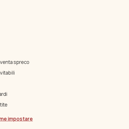
 diventa spreco
vitabili
ardi
tite
me impostare