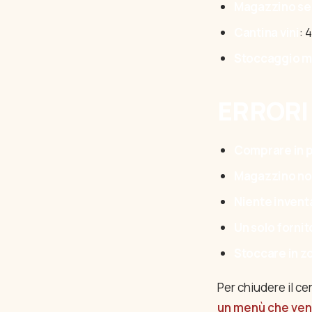
Magazzino s
Cantina vini
: 
Stoccaggio m
ERRORI
Comprare in p
Magazzino non
Niente invent
Un solo fornit
Stoccare in z
Per chiudere il ce
un menù che vend