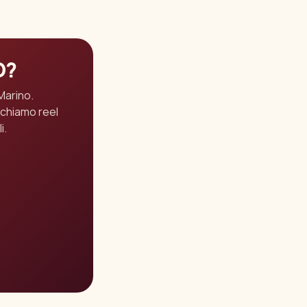
O?
Marino.
ichiamo reel
i.