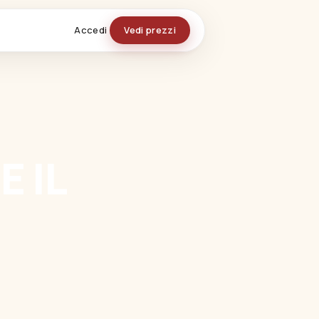
Accedi
Vedi prezzi
o ordini
 IL
Vedi tutti i moduli →