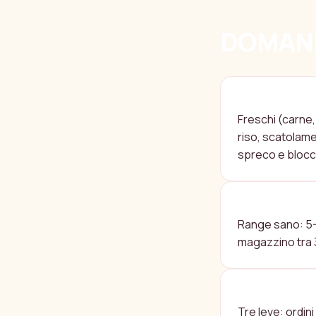
DOMAND
QUANTI GIO
Freschi (carne, 
riso, scatolame)
spreco e blocchi
QUANTO VAL
Range sano: 5-
magazzino tra 3
COME GESTI
Tre leve: ordin