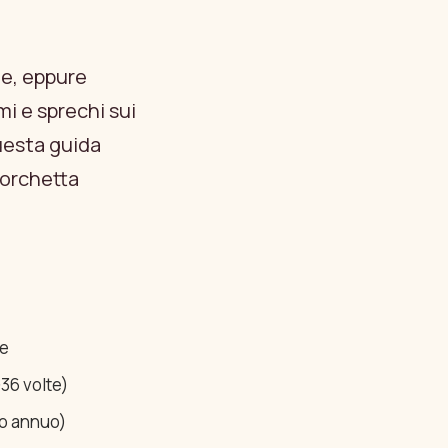
le, eppure
i e sprechi sui
questa guida
Forchetta
re
-36 volte)
to annuo)