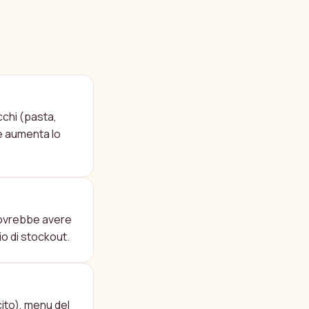
cchi (pasta,
ie aumenta lo
TE?
dovrebbe avere
io di stockout.
cito), menu del