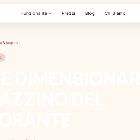
Funzionalità
Prezzi
Blog
Chi Siamo
Comande & KDS
, turn rotation
Cucina, stampanti, smistament
 & Acquisti
i
Magazzino & Food Cost
ico, chiusure
Ricette, scorte FIFO, margini
 DIMENSIONARE
Fidelity & CRM
der, no-show
Punti, recensioni, campagne
AZZINO DEL
Fatturazione Elettronica
ngua
FE Italia & San Marino
TORANTE
— niente integrazioni da manutenere.