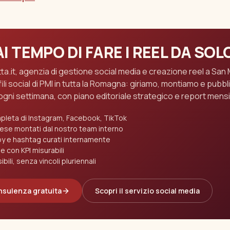
I TEMPO DI FARE I REEL DA SOL
a.it, agenzia di gestione social media e creazione reel a San 
li social di PMI in tutta la Romagna: giriamo, montiamo e pubbl
ogni settimana, con piano editoriale strategico e report mensil
leta di Instagram, Facebook, TikTok
mese montati dal nostro team interno
py e hashtag curati internamente
e con KPI misurabili
ibili, senza vincoli pluriennali
nsulenza gratuita
Scopri il servizio social media