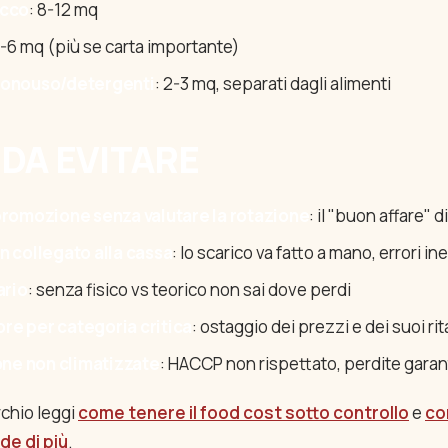
ecco
: 8-12 mq
4-6 mq (più se carta importante)
onouso/detergenti
: 2-3 mq, separati dagli alimenti
 DA EVITARE
romozione senza valutare la rotazione
: il "buon affare"
 collegato alla cassa
: lo scarico va fatto a mano, errori ine
ario
: senza fisico vs teorico non sai dove perdi
ore per categoria critica
: ostaggio dei prezzi e dei suoi rit
one non climatizzate
: HACCP non rispettato, perdite garan
rchio leggi
come tenere il food cost sotto controllo
e
co
e di più
.