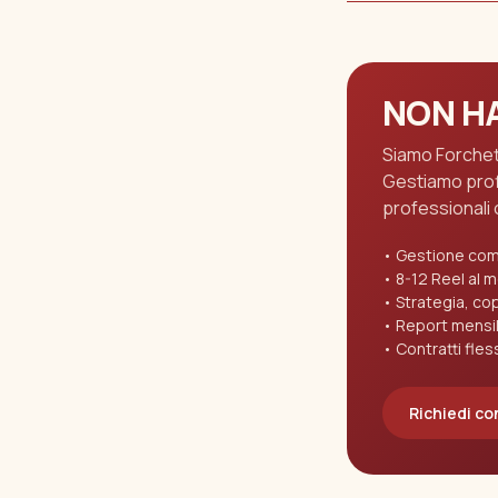
NON HA
Siamo Forchett
Gestiamo profi
professionali 
Gestione comp
8-12 Reel al 
Strategia, co
Report mensil
Contratti fless
Richiedi co