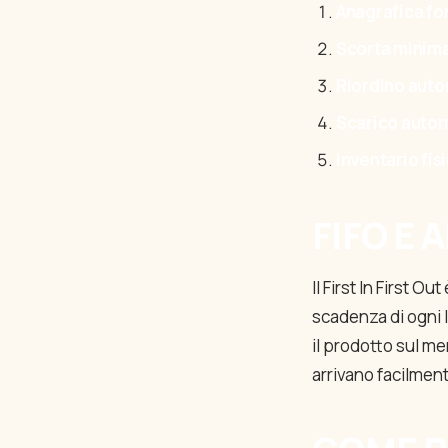
Anagrafica for
Scorta minim
Riordino aut
Scarico auto
Inventario fis
FIFO E
Il First In First O
scadenza di ogni 
il prodotto sul me
arrivano facilment