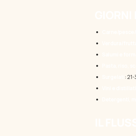
GIORNI
Carne/pesce/l
Verdura/frutt
Salumi e form
Pasta, riso, 
Surgelati
: 21-
Vini e distillat
Detergenti, 
IL FLUS