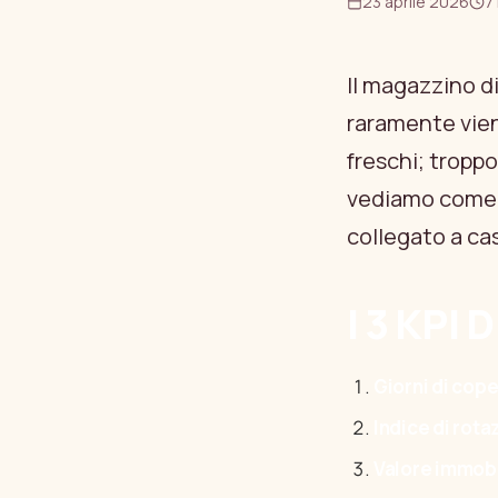
23 aprile 2026
7
Il magazzino d
raramente vien
freschi; troppo
vediamo come 
collegato a cas
I 3 KPI
Giorni di cop
Indice di rota
Valore immobi