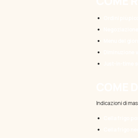
COME R
Ordini più pic
Negoziazione
Menu del gior
Diminuzione 
Just-in-time s
COME D
Indicazioni di mas
Cella frigo po
Cella frigo ne