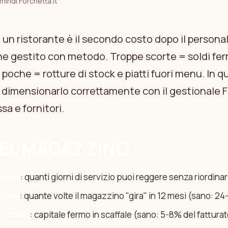
 min
di Forchetta.it
i un ristorante è il secondo costo dopo il persona
e gestito con metodo. Troppe scorte = soldi ferm
 poche = rotture di stock e piatti fuori menu. In 
dimensionarlo correttamente con il gestionale 
sa e fornitori.
 DEL MAGAZZINO
ertura
: quanti giorni di servizio puoi reggere senza riordina
zione
: quante volte il magazzino "gira" in 12 mesi (sano: 24
lizzato
: capitale fermo in scaffale (sano: 5-8% del fattura