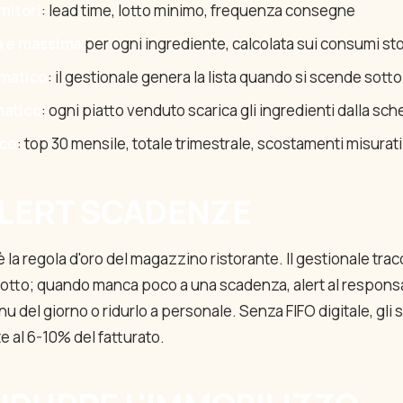
nitori
: lead time, lotto minimo, frequenza consegne
a e massima
per ogni ingrediente, calcolata sui consumi sto
omatico
: il gestionale genera la lista quando si scende sotto 
matico
: ogni piatto venduto scarica gli ingredienti dalla sch
ico
: top 30 mensile, totale trimestrale, scostamenti misurati
 ALERT SCADENZE
ut è la regola d'oro del magazzino ristorante. Il gestionale trac
lotto; quando manca poco a una scadenza, alert al respons
nu del giorno o ridurlo a personale. Senza FIFO digitale, gli 
e al 6-10% del fatturato.