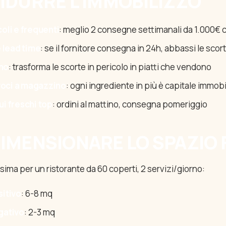
IDURRE L'IMMOBILIZZO
coli e frequenti
: meglio 2 consegne settimanali da 1.000€ 
 lead time
: se il fornitore consegna in 24h, abbassi le scor
no
: trasforma le scorte in pericolo in piatti che vendono
voci a magazzino
: ogni ingrediente in più è capitale immob
ui freschi top
: ordini al mattino, consegna pomeriggio
IMENSIONARE LO SPAZIO 
sima per un ristorante da 60 coperti, 2 servizi/giorno:
sitivo
: 6-8 mq
gativo
: 2-3 mq