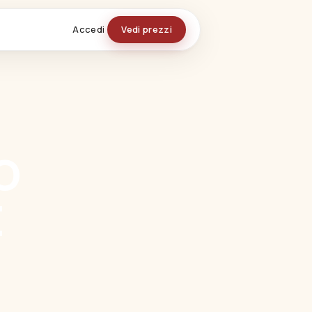
Accedi
Vedi prezzi
o ordini
O
E
Vedi tutti i moduli →