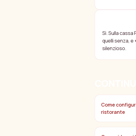
LE FOTO A
MEDIO?
Sì. Sulla cassa
quelli senza, e
silenzioso.
CONTINU
Come configura
ristorante