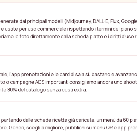
NERATE CON L'AI SONO UTILIZZABILI COMMERC
 generate dai principali modelli (Midjourney, DALL·E, Flux, Goog
usate per uso commerciale rispettando i termini del piano so
iamo le foto direttamente dalla scheda piatto e i diritti d'uso 
I SOSTITUISCONO IL FOTOGRAFO PROFESSIONIS
tale, l'app prenotazioni e le card di sala sì: bastano e avanzano
ito o campagne ADS importanti consigliamo ancora uno shootin
ante 80% del catalogo senza costi extra.
PO SERVE PER GENERARE LE FOTO DI UN MENÙ
partendo dalle schede ricetta già caricate, un menù da 60 piat
2 ore. Generi, scegli la migliore, pubblichi su menu QR e app pre