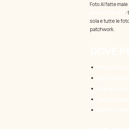
Foto AI fatte male
preset di brand
:
sola e tutte le fo
patchwork.
DOVE P
Menu QR al ta
App prenotaz
Display sala e
Cassa con pa
Asporto e del