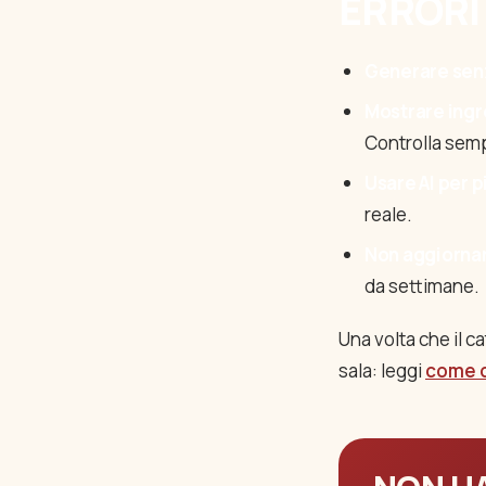
ERRORI
Generare sen
Mostrare ingr
Controlla sem
Usare AI per p
reale.
Non aggiorna
da settimane.
Una volta che il c
sala: leggi
come c