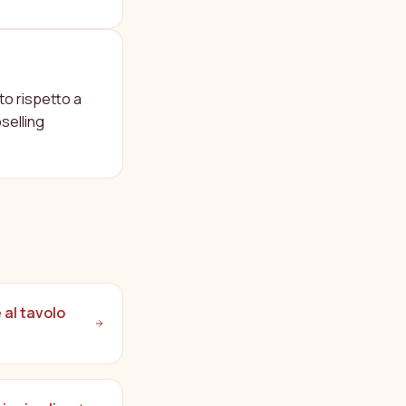
ONTRINO
to rispetto a
selling
al tavolo