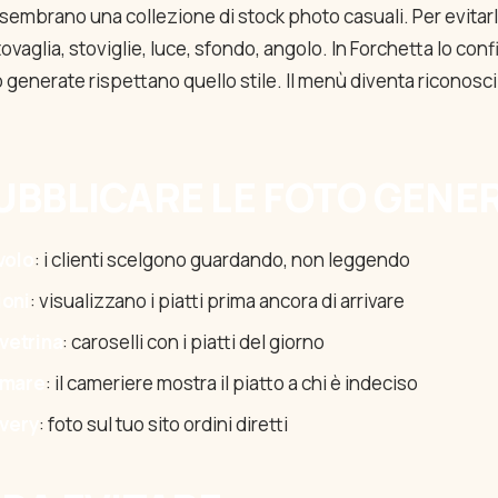
 sembrano una collezione di stock photo casuali. Per evitarl
 tovaglia, stoviglie, luce, sfondo, angolo. In Forchetta lo conf
to generate rispettano quello stile. Il menù diventa riconosc
UBBLICARE LE FOTO GENE
volo
: i clienti scelgono guardando, non leggendo
ioni
: visualizzano i piatti prima ancora di arrivare
 vetrina
: caroselli con i piatti del giorno
lmare
: il cameriere mostra il piatto a chi è indeciso
ivery
: foto sul tuo sito ordini diretti