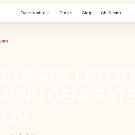
Funzionalità
Prezzi
Blog
Chi Siamo
Comande & KDS
, turn rotation
Cucina, stampanti, smistament
ucina
Magazzino & Food Cost
ico, chiusure
Ricette, scorte FIFO, margini
 USARE LE FOT
Fidelity & CRM
der, no-show
Punti, recensioni, campagne
 MENÙ GENERAT
Fatturazione Elettronica
ngua
FE Italia & San Marino
L'AI
— niente integrazioni da manutenere.