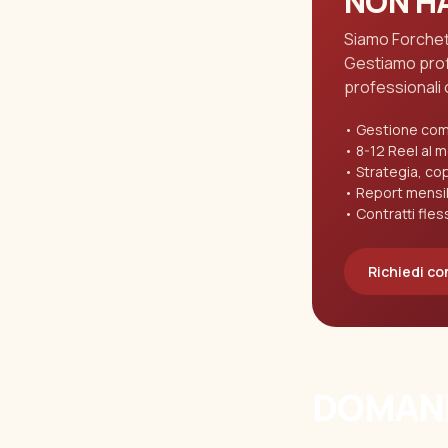
NON HA
Siamo Forchett
Gestiamo profi
professionali 
Gestione comp
8-12 Reel al 
Strategia, co
Report mensil
Contratti fless
Richiedi co
DOMAND