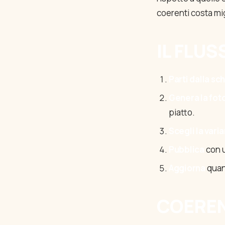
coerenti costa mig
IL FLUS
Parti dalla sc
Genera la fot
piatto.
Scegli la vari
Pubblica
con u
Aggiorna
quand
COEREN