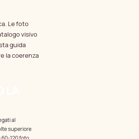
a. Le foto
atalogo visivo
sta guida
re la coerenza
O LA
gati al
olte superiore
e 60-120 foto