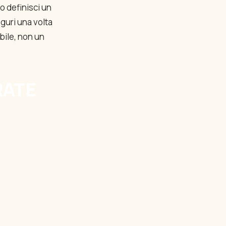
o definisci un
iguri una volta
ibile, non un
RATE