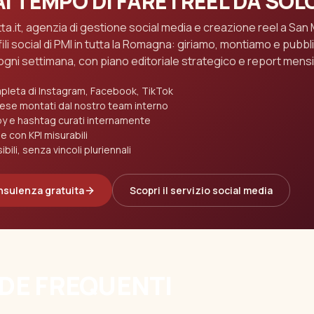
I TEMPO DI FARE I REEL DA SOL
a.it, agenzia di gestione social media e creazione reel a San 
li social di PMI in tutta la Romagna: giriamo, montiamo e pubbl
ogni settimana, con piano editoriale strategico e report mensil
leta di Instagram, Facebook, TikTok
mese montati dal nostro team interno
py e hashtag curati internamente
e con KPI misurabili
ibili, senza vincoli pluriennali
nsulenza gratuita
Scopri il servizio social media
E FREQUENTI