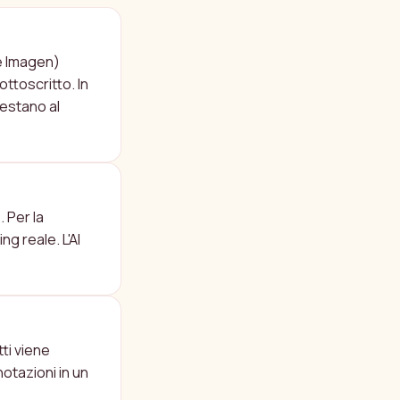
IALMENTE?
le Imagen)
ttoscritto. In
restano al
TA?
. Per la
g reale. L'AI
 INTERO?
ti viene
notazioni in un