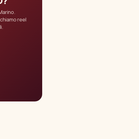
O?
Marino.
ichiamo reel
i.