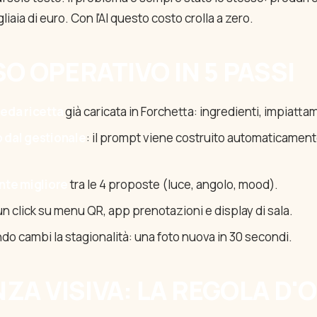
liaia di euro. Con l'AI questo costo crolla a zero.
SO OPERATIVO IN 5 PASSI
heda ricetta
già caricata in Forchetta: ingredienti, impiatta
o dal gestionale
: il prompt viene costruito automaticament
ante migliore
tra le 4 proposte (luce, angolo, mood).
n click su menu QR, app prenotazioni e display di sala.
o cambi la stagionalità: una foto nuova in 30 secondi.
ZA VISIVA: LA REGOLA D'