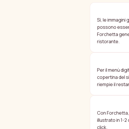
LE FOTO GE
Sì, le immagini
possono essere 
Forchetta gener
ristorante.
LE FOTO A
Per il menù digi
copertina del s
riempie il rest
QUANTO TEM
Con Forchetta, 
illustrato in 1-
click.