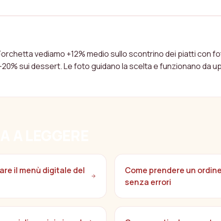
I FUNZIONANO DAVVERO PER AUMENTARE LO SC
 Forchetta vediamo +12% medio sullo scontrino dei piatti con fo
 +20% sui dessert. Le foto guidano la scelta e funzionano da up
A A LEGGERE
re il menù digitale del
Come prendere un ordine 
senza errori