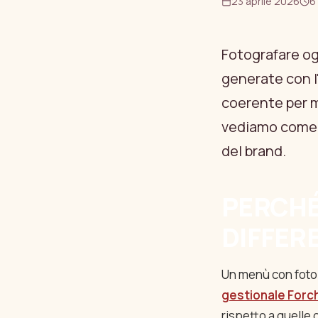
23 aprile 2026
6
Fotografare og
generate con l'
coerente per m
vediamo come i
del brand.
PERCHÉ
DIFFER
Un menù con foto v
gestionale Forc
rispetto a quelle 