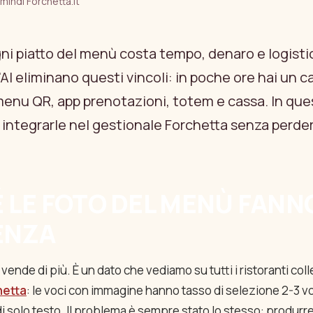
 min
di Forchetta.it
ni piatto del menù costa tempo, denaro e logistic
AI eliminano questi vincoli: in poche ore hai un c
enu QR, app prenotazioni, totem e cassa. In que
ntegrarle nel gestionale Forchetta senza perde
 LE FOTO DEL MENÙ FANN
ENZA
ende di più. È un dato che vediamo su tutti i ristoranti colle
hetta
: le voci con immagine hanno tasso di selezione 2-3 v
di solo testo. Il problema è sempre stato lo stesso: produrr