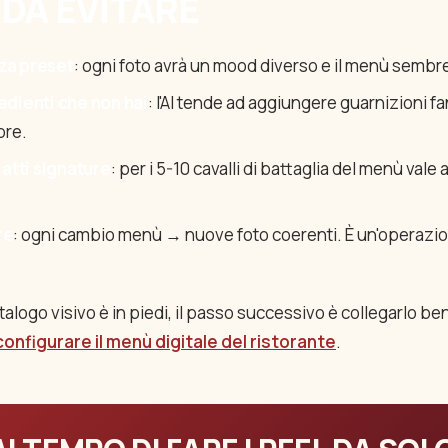
 DA EVITARE
za preset
: ogni foto avrà un mood diverso e il menù sembre
edienti che non hai
: l'AI tende ad aggiungere guarnizioni f
pre.
iatti signature
: per i 5-10 cavalli di battaglia del menù vale
re
: ogni cambio menù → nuove foto coerenti. È un'operazio
atalogo visivo è in piedi, il passo successivo è collegarlo ben
onfigurare il menù digitale del ristorante
.