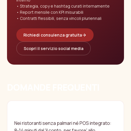
Strategia, copy e hashtag curati internamente
Report mensile con KPI misurabili
Contratti flessibili, senza vincoli pluriennali
Richiedi consulenza gratuita
Scopri il servizio social media
DOMANDE FREQUENTI
QUANTO TEMPO SI PERDE DAVVERO
IN CHIUSURA CONTO?
Nei ristoranti senza palmari né POS integrato:
8-14 minuti dal 'il conto, per favore' allo