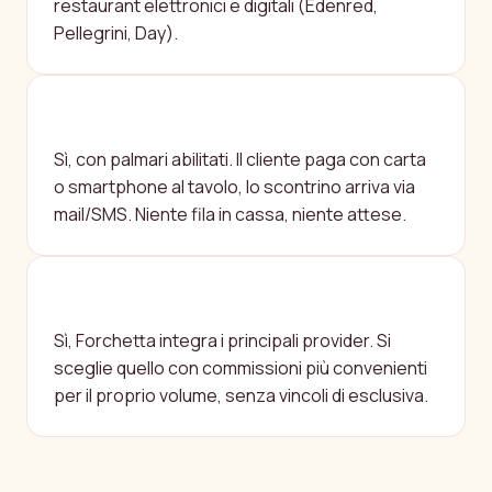
restaurant elettronici e digitali (Edenred,
Pellegrini, Day).
POSSO ACCETTARE PAGAMENTI DAL
TAVOLO?
Sì, con palmari abilitati. Il cliente paga con carta
o smartphone al tavolo, lo scontrino arriva via
mail/SMS. Niente fila in cassa, niente attese.
FUNZIONA ANCHE CON SUMUP,
STRIPE, NEXI?
Sì, Forchetta integra i principali provider. Si
sceglie quello con commissioni più convenienti
per il proprio volume, senza vincoli di esclusiva.