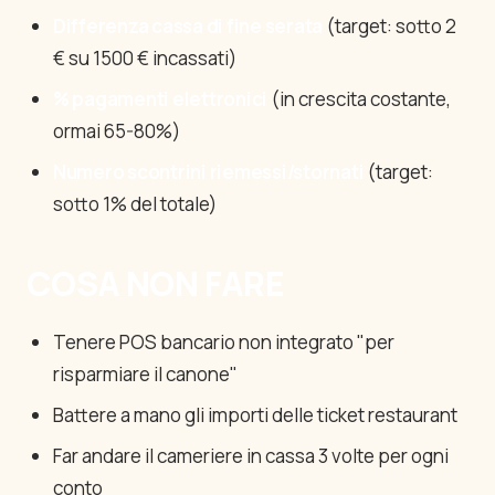
Differenza cassa di fine serata
(target: sotto 2
€ su 1500 € incassati)
% pagamenti elettronici
(in crescita costante,
ormai 65-80%)
Numero scontrini riemessi/stornati
(target:
sotto 1% del totale)
COSA NON FARE
Tenere POS bancario non integrato "per
risparmiare il canone"
Battere a mano gli importi delle ticket restaurant
Far andare il cameriere in cassa 3 volte per ogni
conto