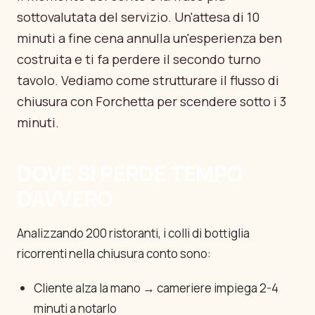
sottovalutata del servizio. Un'attesa di 10
Accedi
minuti a fine cena annulla un'esperienza ben
costruita e ti fa perdere il secondo turno
Vedi prezzi
tavolo. Vediamo come strutturare il flusso di
chiusura con Forchetta per scendere sotto i 3
minuti.
DOVE SI PERDE TEMPO
DAVVERO
Analizzando 200 ristoranti, i colli di bottiglia
ricorrenti nella chiusura conto sono:
Cliente alza la mano → cameriere impiega 2-4
minuti a notarlo