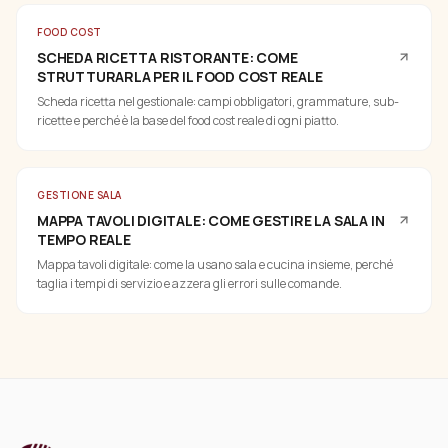
FOOD COST
SCHEDA RICETTA RISTORANTE: COME
STRUTTURARLA PER IL FOOD COST REALE
Scheda ricetta nel gestionale: campi obbligatori, grammature, sub-
ricette e perché è la base del food cost reale di ogni piatto.
GESTIONE SALA
MAPPA TAVOLI DIGITALE: COME GESTIRE LA SALA IN
TEMPO REALE
Mappa tavoli digitale: come la usano sala e cucina insieme, perché
taglia i tempi di servizio e azzera gli errori sulle comande.