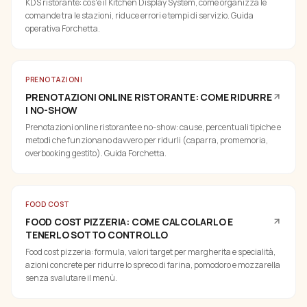
KDS ristorante: cos'è il Kitchen Display System, come organizza le
comande tra le stazioni, riduce errori e tempi di servizio. Guida
operativa Forchetta.
PRENOTAZIONI
PRENOTAZIONI ONLINE RISTORANTE: COME RIDURRE
I NO-SHOW
Prenotazioni online ristorante e no-show: cause, percentuali tipiche e
metodi che funzionano davvero per ridurli (caparra, promemoria,
overbooking gestito). Guida Forchetta.
FOOD COST
FOOD COST PIZZERIA: COME CALCOLARLO E
TENERLO SOTTO CONTROLLO
Food cost pizzeria: formula, valori target per margherita e specialità,
azioni concrete per ridurre lo spreco di farina, pomodoro e mozzarella
senza svalutare il menù.