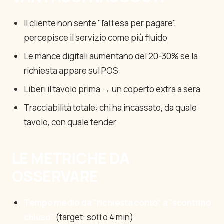
Il cliente non sente "l'attesa per pagare",
percepisce il servizio come più fluido
Le mance digitali aumentano del 20-30% se la
richiesta appare sul POS
Liberi il tavolo prima → un coperto extra a sera
Tracciabilità totale: chi ha incassato, da quale
tavolo, con quale tender
LE METRICHE DA
OSSERVARE
Tempo medio da "richiesta conto" a "scontrino
chiuso"
(target: sotto 4 min)