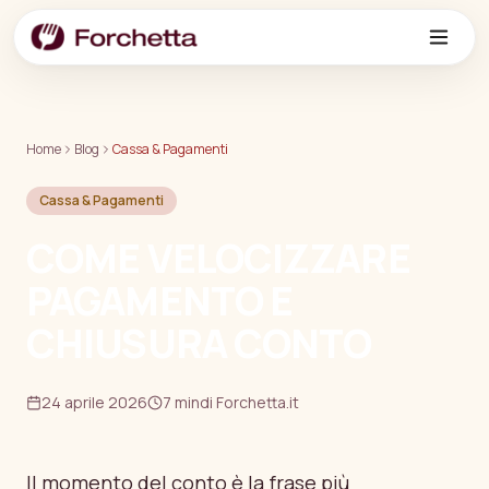
Vai al contenuto principale
Home
Blog
Cassa & Pagamenti
Cassa & Pagamenti
COME VELOCIZZARE
PAGAMENTO E
CHIUSURA CONTO
24 aprile 2026
7 min
di Forchetta.it
Il momento del conto è la frase più