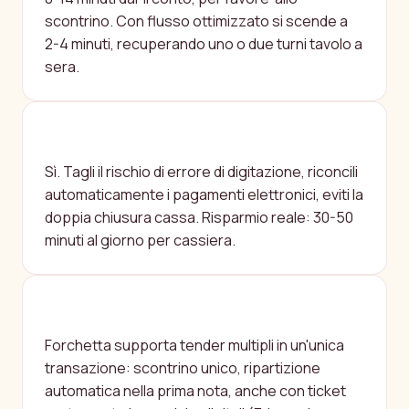
scontrino. Con flusso ottimizzato si scende a
2-4 minuti, recuperando uno o due turni tavolo a
sera.
CONVIENE DAVVERO UN POS
INTEGRATO AL GESTIONALE?
Sì. Tagli il rischio di errore di digitazione, riconcili
automaticamente i pagamenti elettronici, eviti la
doppia chiusura cassa. Risparmio reale: 30-50
minuti al giorno per cassiera.
COME GESTIRE I PAGAMENTI MISTI
(CONTANTI + CARTA + TICKET)?
Forchetta supporta tender multipli in un'unica
transazione: scontrino unico, ripartizione
automatica nella prima nota, anche con ticket