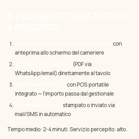
IL FLUSSO OTTIMIZZATO IN
4 PASSAGGI
Conto pronto in 10 secondi dal palmare
con
anteprima allo schermo del cameriere
Stampa o invio digitale
(PDF via
WhatsApp/email) direttamente al tavolo
Pagamento al tavolo
con POS portatile
integrato — l'importo passa dal gestionale
Scontrino o fattura
stampato o inviato via
mail/SMS in automatico
Tempo medio: 2-4 minuti. Servizio percepito: alto.